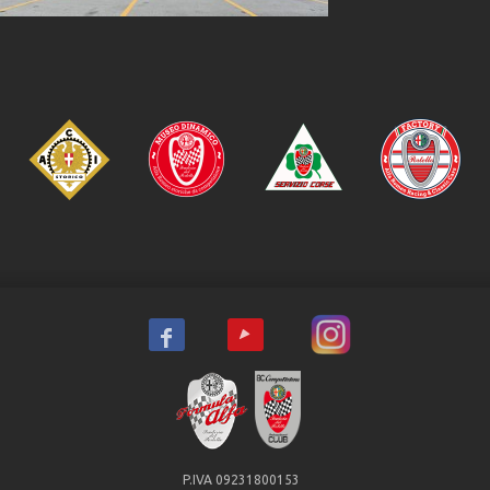
P.IVA 09231800153