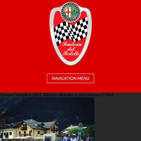
NAVIGATION MENU
Cesana-Sestriere 2017, Alfredo Altavilla su Alfa Romeo GTAM.