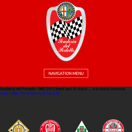
NAVIGATION MENU
Scuderia del Portello 1982-2012 trent’anni di storia … e la storia continua
s.d.p.-1982-2012-history-book.pdf