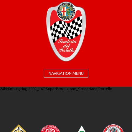
NAVIGATION MENU
24hNürburgring 2002_147 SuperProduzione_ScuderiadelPortello