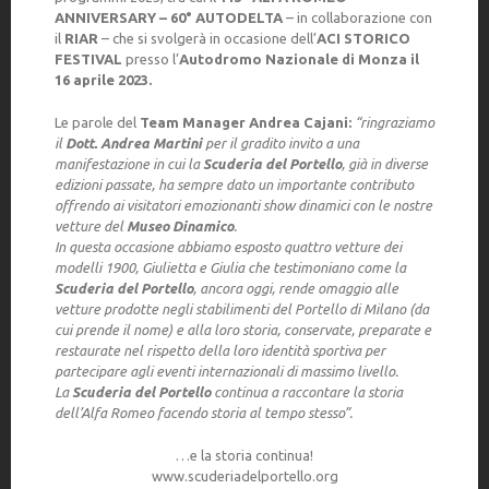
ANNIVERSARY – 60° AUTODELTA
– in collaborazione con
il
RIAR
– che si svolgerà in occasione dell’
ACI STORICO
FESTIVAL
presso l’
Autodromo Nazionale di Monza il
16 aprile 2023.
Le parole del
Team Manager Andrea Cajani:
“ringraziamo
il
Dott. Andrea Martini
per il gradito invito a una
manifestazione in cui la
Scuderia del Portello
, già in diverse
edizioni passate, ha sempre dato un importante contributo
offrendo ai visitatori emozionanti show dinamici con le nostre
vetture del
Museo Dinamico
.
In questa occasione abbiamo esposto quattro vetture dei
modelli 1900, Giulietta e Giulia che testimoniano come la
Scuderia del Portello
, ancora oggi, rende omaggio alle
vetture prodotte negli stabilimenti del Portello di Milano (da
cui prende il nome) e alla loro storia, conservate, preparate e
restaurate nel rispetto della loro identità sportiva per
partecipare agli eventi internazionali di massimo livello.
La
Scuderia del Portello
continua a raccontare la storia
dell’Alfa Romeo facendo storia al tempo stesso”.
…e la storia continua!
www.scuderiadelportello.org