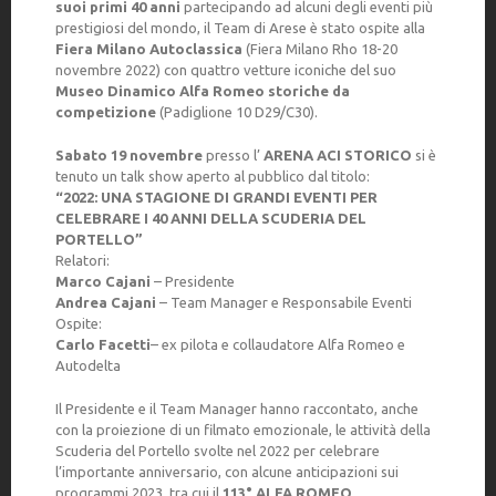
suoi primi 40 anni
partecipando ad alcuni degli eventi più
prestigiosi del mondo, il Team di Arese è stato ospite alla
Fiera Milano Autoclassica
(Fiera Milano Rho 18-20
novembre 2022) con quattro vetture iconiche del suo
Museo Dinamico Alfa Romeo storiche da
competizione
(Padiglione 10 D29/C30).
Sabato 19 novembre
presso l’
ARENA
ACI STORICO
si è
tenuto un talk show aperto al pubblico dal titolo:
“2022: UNA STAGIONE DI GRANDI EVENTI PER
CELEBRARE I 40 ANNI DELLA SCUDERIA DEL
PORTELLO”
Relatori:
Marco Cajani
– Presidente
Andrea Cajani
– Team Manager e Responsabile Eventi
Ospite:
Carlo Facetti
– ex pilota e collaudatore Alfa Romeo e
Autodelta
Il Presidente e il Team Manager hanno raccontato, anche
con la proiezione di un filmato emozionale, le attività della
Scuderia del Portello svolte nel 2022 per celebrare
l’importante anniversario, con alcune anticipazioni sui
programmi 2023, tra cui il
113° ALFA ROMEO