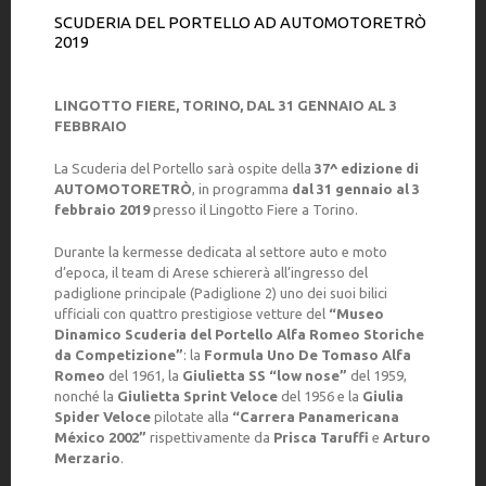
SCUDERIA DEL PORTELLO AD AUTOMOTORETRÒ
2019
LINGOTTO FIERE, TORINO, DAL 31 GENNAIO AL 3
FEBBRAIO
La Scuderia del Portello sarà ospite della
37^ edizione di
AUTOMOTORETR
Ò
, in programma
dal 31 gennaio al 3
febbraio 2019
presso il Lingotto Fiere a Torino.
Durante la kermesse dedicata al settore auto e moto
d’epoca, il team di Arese schiererà all’ingresso del
padiglione principale (Padiglione 2) uno dei suoi bilici
ufficiali con quattro prestigiose vetture del
“Museo
Dinamico Scuderia del Portello Alfa Romeo Storiche
da Competizione”
: la
Formula Uno De Tomaso Alfa
Romeo
del 1961, la
Giulietta SS “low nose”
del 1959,
nonché la
Giulietta Sprint Veloce
del 1956 e la
Giulia
Spider Veloce
pilotate alla
“Carrera Panamericana
México 2002”
rispettivamente da
Prisca Taruffi
e
Arturo
Merzario
.