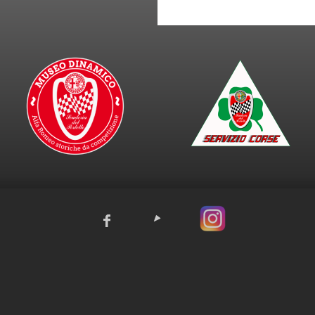
P.IVA 09231800153
zionale Alfa Romeo - Viale Alfa Romeo snc - 20044 Arese (MI) •
Sede operativ
Seregno (MB)
no:
+39 339 7373298 •
info@scuderiadelportello.org
•
Privacy policy
•
Cook
Powered by Artexlab