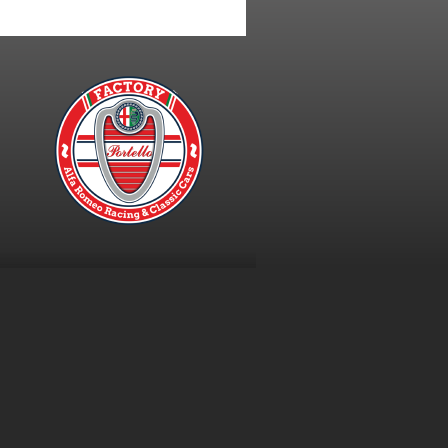
a
: Via San Pietro, 16 - 20831
ie Policy