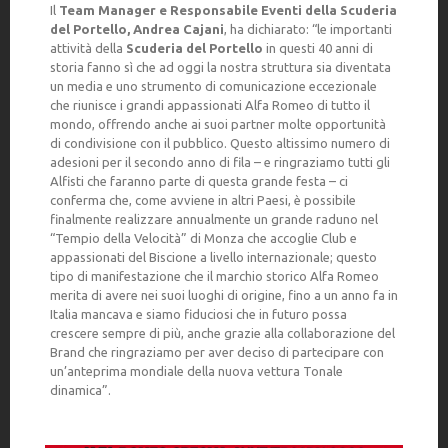
Il
Team Manager e Responsabile Eventi della Scuderia
del Portello, Andrea Cajani
, ha dichiarato: “le importanti
attività della
Scuderia del Portello
in questi 40 anni di
storia fanno sì che ad oggi la nostra struttura sia diventata
un media e uno strumento di comunicazione eccezionale
che riunisce i grandi appassionati Alfa Romeo di tutto il
mondo, offrendo anche ai suoi partner molte opportunità
di condivisione con il pubblico. Questo altissimo numero di
adesioni per il secondo anno di fila – e ringraziamo tutti gli
Alfisti che faranno parte di questa grande festa – ci
conferma che, come avviene in altri Paesi, è possibile
finalmente realizzare annualmente un grande raduno nel
“Tempio della Velocità” di Monza che accoglie Club e
appassionati del Biscione a livello internazionale; questo
tipo di manifestazione che il marchio storico Alfa Romeo
merita di avere nei suoi luoghi di origine, fino a un anno fa in
Italia mancava e siamo fiduciosi che in futuro possa
crescere sempre di più, anche grazie alla collaborazione del
Brand che ringraziamo per aver deciso di partecipare con
un’anteprima mondiale della nuova vettura Tonale
dinamica”.