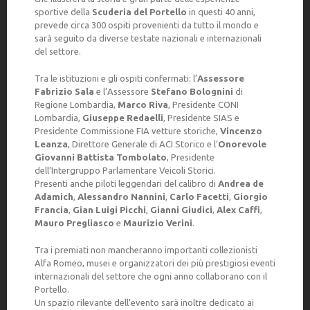
sportive della
Scuderia del Portello
in questi 40 anni,
prevede circa 300 ospiti provenienti da tutto il mondo e
sarà seguito da diverse testate nazionali e internazionali
del settore.
Tra le istituzioni e gli ospiti confermati: l’
Assessore
Fabrizio Sala
e l’Assessore
Stefano Bolognini
di
Regione Lombardia,
Marco Riva
, Presidente CONI
Lombardia,
Giuseppe Redaelli
, Presidente SIAS e
Presidente Commissione FIA vetture storiche,
Vincenzo
Leanza
, Direttore Generale di ACI Storico e l’
Onorevole
Giovanni Battista Tombolato
, Presidente
dell’Intergruppo Parlamentare Veicoli Storici.
Presenti anche piloti leggendari del calibro di
Andrea de
Adamich
,
Alessandro Nannini
,
Carlo Facetti
,
Giorgio
Francia
,
Gian Luigi Picchi
,
Gianni Giudici
,
Alex Caffi
,
Mauro Pregliasco
e
Maurizio Verini
.
Tra i premiati non mancheranno importanti collezionisti
Alfa Romeo, musei e organizzatori dei più prestigiosi eventi
internazionali del settore che ogni anno collaborano con il
Portello.
Un spazio rilevante dell’evento sarà inoltre dedicato ai