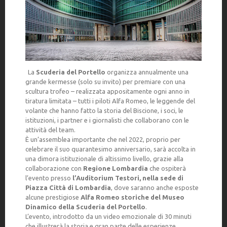
La
Scuderia del Portello
organizza annualmente una
grande kermesse (solo su invito) per premiare con una
scultura trofeo – realizzata appositamente ogni anno in
tiratura limitata – tutti i piloti Alfa Romeo, le leggende del
volante che hanno fatto la storia del Biscione, i soci, le
istituzioni, i partner e i giornalisti che collaborano con le
attività del team.
È un’assemblea importante che nel 2022, proprio per
celebrare il suo quarantesimo anniversario, sarà accolta in
una dimora istituzionale di altissimo livello, grazie alla
collaborazione con
Regione Lombardia
che ospiterà
l’evento presso
l’Auditorium Testori, nella sede di
Piazza Città di Lombardia
, dove saranno anche esposte
alcune prestigiose
Alfa Romeo storiche del Museo
Dinamico della Scuderia del Portello
.
L’evento, introdotto da un video emozionale di 30 minuti
che illustrerà la storia e gran parte delle esperienze