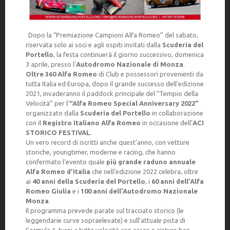
Dopo la “Premiazione Campioni Alfa Romeo” del sabato,
riservata solo ai soci e agli ospiti invitati dalla
Scuderia del
Portello
, la festa continuerà il giorno successivo, domenica
3 aprile, presso l’
Autodromo Nazionale di Monza
.
Oltre 360 Alfa Romeo
di Club e possessori provenienti da
tutta Italia ed Europa, dopo il grande successo dell’edizione
2021, invaderanno il paddock principale del “Tempio della
Velocità” per l’
“Alfa Romeo Special Anniversary 2022”
organizzato dalla
Scuderia del Portello
in collaborazione
con il
Registro Italiano Alfa Romeo
in occasione dell’
ACI
STORICO FESTIVAL
.
Un vero record di iscritti anche quest’anno, con vetture
storiche, youngtimer, moderne e racing, che hanno
confermato l’evento quale
più grande raduno annuale
Alfa Romeo d’Italia
che nell’edizione 2022 celebra, oltre
ai
40 anni della Scuderia del Portello
, i
60 anni dell’Alfa
Romeo Giulia
e i
100 anni dell’Autodromo Nazionale
Monza
.
Il programma prevede parate sul tracciato storico (le
leggendarie curve sopraelevate) e sull’attuale pista di