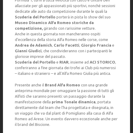
Formula 1, turni a tutta velocità con casco e cinture ben
allacciate per gli appassionati più sportivi, nonché sessioni
dedicate alle auto da competizione durante le quali la
Scuderia del Portello
porterà in pista lo show del suo
Museo Dinamico Alfa Romeo storiche da
competizione,
girando con rarissime vetture.
Anche in questa giornata non mancheranno ospiti
d’eccellenza della storia Alfa Romeo nelle corse, come
Andrea de Adamich
,
Carlo Facetti
,
Giorgio Francia
e
Gianni Giudici
, che condivideranno con i partecipanti le
gloriose imprese del passato.
Scuderia del Portello
e
RIAR
, insieme ad
ACI STORICO
,
conferiranno a fine giornata dei trofei ai Club più numerosi
– italiano e straniero – e all’Alfa Romeo Giulia più antica.
Presente anche il
Brand Alfa Romeo
con una grande
anteprima mondiale per omaggiare la passione di tutti gli
Alfisti che saranno presenti: un passaggio durante la
manifestazione della
prima Tonale dinamica
, portata
direttamente dal team che l’ha progettata e disegnata, in
un viaggio che va dal plant di Pomigliano alla casa di Alfa
Romeo ad Arese. Un evento davvero eccezionale anche per
il brand del Biscione.