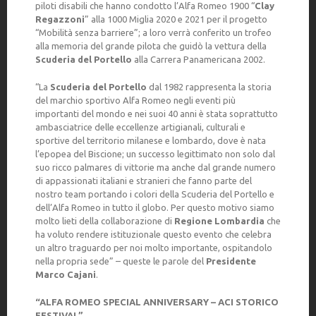
piloti disabili che hanno condotto l’Alfa Romeo 1900 “
Clay
Regazzoni
” alla 1000 Miglia 2020 e 2021 per il progetto
“Mobilità senza barriere”; a loro verrà conferito un trofeo
alla memoria del grande pilota che guidò la vettura della
Scuderia del Portello
alla Carrera Panamericana 2002.
“La
Scuderia del Portello
dal 1982 rappresenta la storia
del marchio sportivo Alfa Romeo negli eventi più
importanti del mondo e nei suoi 40 anni è stata soprattutto
ambasciatrice delle eccellenze artigianali, culturali e
sportive del territorio milanese e lombardo, dove è nata
l’epopea del Biscione; un successo legittimato non solo dal
suo ricco palmares di vittorie ma anche dal grande numero
di appassionati italiani e stranieri che fanno parte del
nostro team portando i colori della Scuderia del Portello e
dell’Alfa Romeo in tutto il globo. Per questo motivo siamo
molto lieti della collaborazione di
Regione Lombardia
che
ha voluto rendere istituzionale questo evento che celebra
un altro traguardo per noi molto importante, ospitandolo
nella propria sede” – queste le parole del
Presidente
Marco Cajani
.
“ALFA ROMEO SPECIAL ANNIVERSARY – ACI STORICO
FESTIVAL”